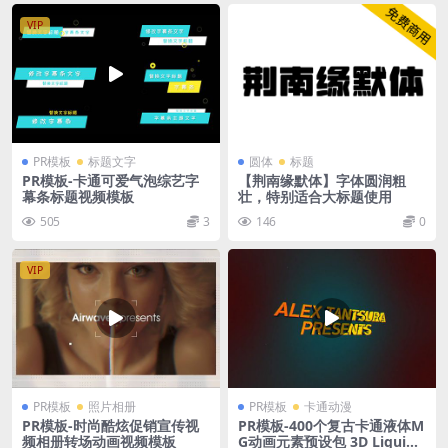
VIP
PR模板
标题文字
圆体
标题
PR模板-卡通可爱气泡综艺字
【荆南缘默体】字体圆润粗
幕条标题视频模板
壮，特别适合大标题使用
505
3
146
0
VIP
PR模板
照片相册
PR模板
卡通动漫
PR模板-时尚酷炫促销宣传视
PR模板-400个复古卡通液体M
频相册转场动画视频模板
G动画元素预设包 3D Liquid