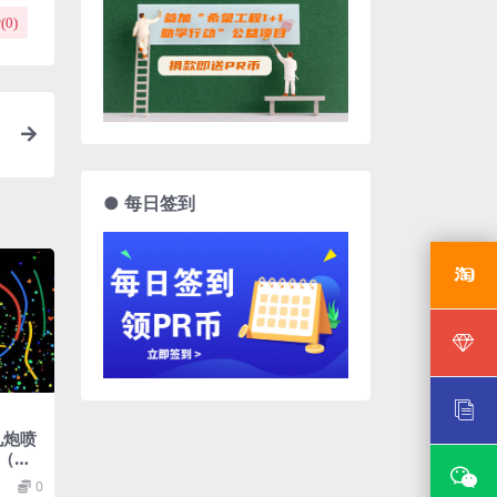
(
0
)
● 每日签到
礼炮喷
（带
0