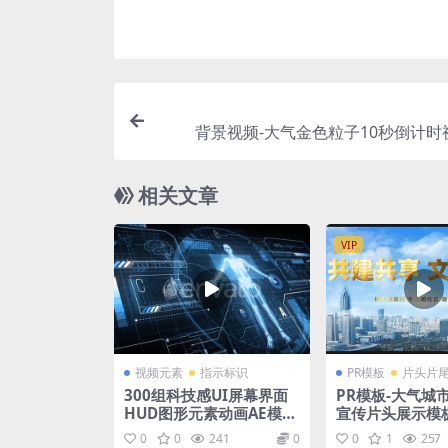
背景视频-大气金色粒子10秒倒计时
相关文章
VIP
视频元素
指示标识
PR模板
片头片
300组科技感UI屏幕界面
PR模板-大气城
HUD图形元素动画AE模板
宣传片头展示模
+视频素材
0
0
241
0
0
1
257