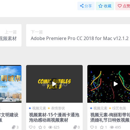
分享
收藏
点赞
上一篇
下一篇
视频素材
Adobe Premiere Pro CC 2018 for Mac v12.1.2
尾
视频元素
表情形状
视频元素
综艺包装
市文明建设
视频素材-15个漫画卡通泡
视频元素-绚丽彩带
板
泡动感动画视频素材
洒婚礼节日特效视频
通道）
3
0
0
625
0
0
1
495