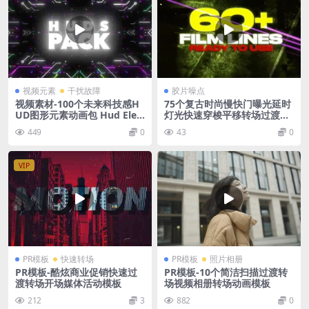
视频元素
干扰故障
胶片噪点
视频素材-100个未来科技感H
75个复古时尚慢快门曝光延时
UD图形元素动画包 Hud Ele
灯光快速穿梭平移转场过渡视
ments Pack vol.1
频素材 FILM ACCENT LINES
449
0
43
0
VIP
PR模板
快速转场
PR模板
照片相册
PR模板-酷炫商业促销快速过
PR模板-10个简洁扫描过渡转
渡转场开场媒体活动模板
场视频相册转场动画模板
212
3
882
0