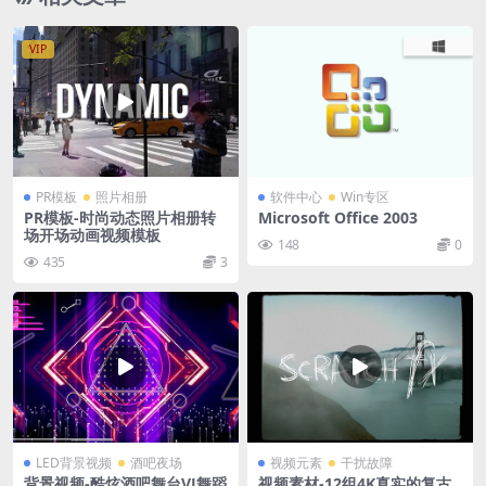
VIP
PR模板
照片相册
软件中心
Win专区
PR模板-时尚动态照片相册转
Microsoft Office 2003
场开场动画视频模板
148
0
435
3
LED背景视频
酒吧夜场
视频元素
干扰故障
背景视频-酷炫酒吧舞台VJ舞蹈
视频素材-12组4K真实的复古