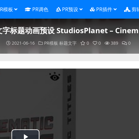
PR模板
PR调色
PR预设
PR插件
剪
题动画预设 StudiosPlanet – Cinematic
2021-06-16
PR模板
标题文字
0
0
389
0