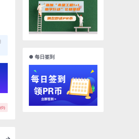
用
● 每日签到
(
0
)