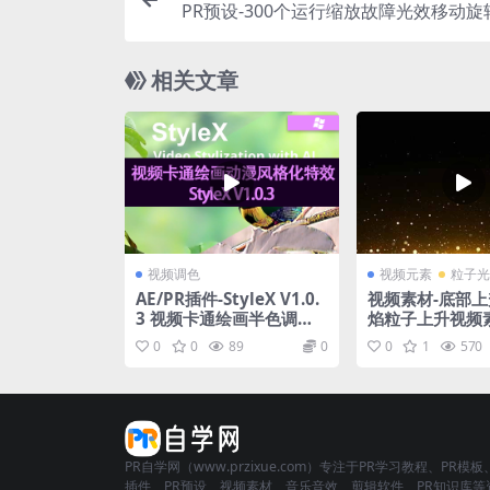
PR预设-300个运行缩放故障光效移动
割混合转场预设 The Most Useful Transi
相关文章
视频调色
视频元素
粒子光
AE/PR插件-StyleX V1.0.
视频素材-底部
3 视频卡通绘画半色调动
焰粒子上升视频
漫风格化特效 Win
0
0
89
0
0
1
570
PR自学网（www.przixue.com）专注于PR学习教程、PR模板
插件、PR预设、视频素材、音乐音效、剪辑软件、PR知识库等