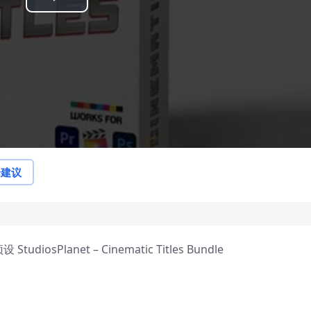
Play
Video
论建议
osPlanet – Cinematic Titles Bundle