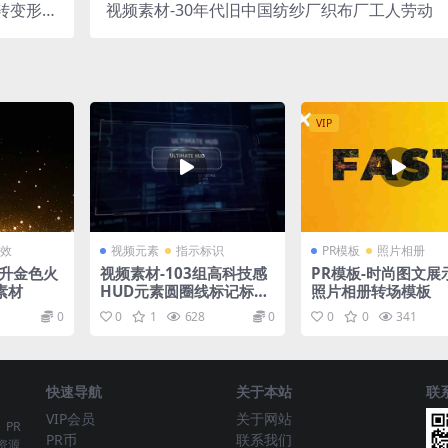
旋转变形分
视频素材-30年代旧中国纺纱厂织布厂工人劳动
tions P
ack
VIP
效
视频元素
指示标识
PR模板
照片相册
上升金色火
视频素材-103组高科技感
PR模板-时尚图文展
素材
HUD元素圆圈线标记标注
照片相册转场模板
动画
0
0
1
628
0
0
0
341
快速导航
关于本站
联
VIP会员
关于网站
、PR
PR币
联系我们
资源