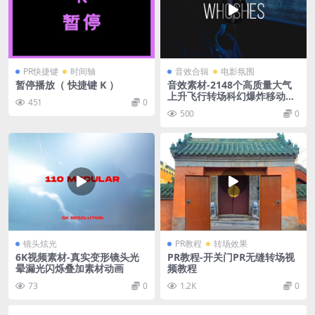
PR快捷键
时间轴
音效合辑
电影氛围
暂停播放（ 快捷键 K ）
音效素材-2148个高质量大气
上升飞行转场科幻爆炸移动掉
451
0
落环境氛围渲染音效 1950+ Ci
500
0
nematic Sound Effect
镜头炫光
PR教程
转场效果
6K视频素材-真实变形镜头光
PR教程-开关门PR无缝转场视
晕漏光闪烁叠加素材动画
频教程
73
0
1.2K
0