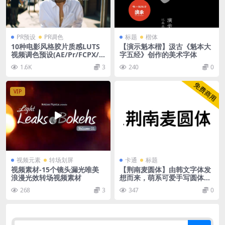
PR预设
PR调色
标题
楷体
10种电影风格胶片质感LUTS
【演示魁本楷】汲古《魁本大
视频调色预设(AE/Pr/FCPX/
字五经》创作的美术字体
达芬奇/PS等)
1.6K
3
240
0
VIP
视频元素
转场划屏
卡通
标题
视频素材-15个镜头漏光唯美
【荆南麦圆体】由韩文字体发
浪漫光效转场视频素材
想而来，萌系可爱手写圆体字
体
268
3
347
0