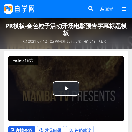
登录
PR模板-金色粒子活动开场电影预告字幕标题模
板
2021-07-12
PR模板
片头片尾
513
0
video 预览
Play
Video
详情介绍
常见问题
评论建议