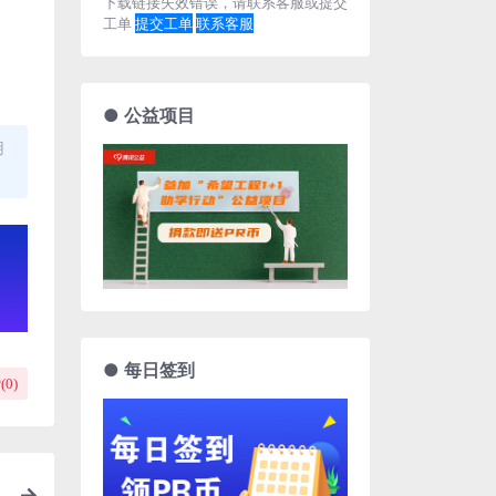
下载链接失效错误，请联系客服或提交
工单
提交工单
联系客服
● 公益项目
用
● 每日签到
(
0
)