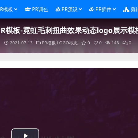
PR模板
PR调色
PR预设
PR插件
剪
PR模板-霓虹毛刺扭曲效果动态logo展示模
2021-07-13
PR模板
LOGO标志
0
0
143
0