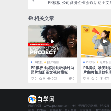
PR模板-公司商务企业会议活动图文
相关文章
VIP
PR模板
照片相册
PR模板
照片相
PR模板-动感抖动转场时尚
PR模板 -唯美
照片相册图文视频模板
片翻页相册婚礼
视频模板
0
0
503
0
0
0
474
PR自学网（www.przixue.com）专注于PR学习教程、PR模板
插件、PR预设、视频素材、音乐音效、剪辑软件、PR知识库等