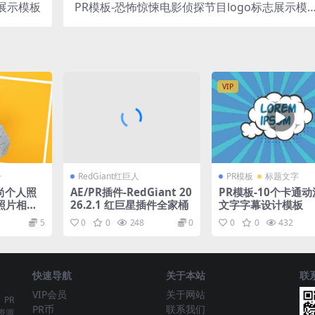
展示模板
PR模板-恐怖惊悚电影侦探节目logo标志展示模
板
VIP
册
RedGiant红巨人
PR模板
标题文字
时尚个人照
AE/PR插件-RedGiant 20
PR模板-10个卡通
照片相册
26.2.1 红巨星插件全家桶
文字字幕设计模板
5
0
0
248
0
0
0
432
快速导航
关于本站
联
VIP会员
关于网站
、PR
PR币
联系我们
资源