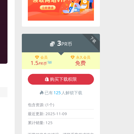
下载
3
PR币
会员
永久会员
1.5
免费
5折
PR币
购买下载权限
已有
125
人解锁下载
包含资源:
(1个)
最近更新:
2025-11-09
累计销量:
125