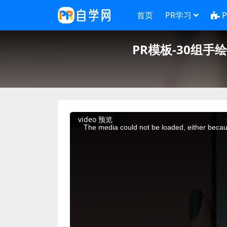
首页
PR学习
PR模板-30组手绘卡
This
video 预览
is
a
The media could not be loaded, either becaus
modal
window.