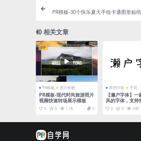
PR模板-30个快乐夏天手绘卡通图形贴纸
ppy Summer S
相关文章
VIP
PR模板
照片相册
商用字体
手写
PR模板-现代时尚旅游照片
【濑户字体】一
视频快速转场展示模板
风的字体，支持
文、繁体中文、
0
0
1.1K
3
0
0
240