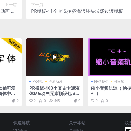
上一篇
下一篇
动画 Ha
PR模板-11个实况拍摄海浪镜头转场过渡模板
tickers
PR模板
卡通动漫
PR快捷键
时间轴
款偏可爱
PR模板-400个复古卡通液
缩小音频轨道（ 快捷
简体中
体MG动画元素预设包 3D
+ -）
日文
Liquid Motion FX Pack
0
0
0
445
0
0
0
ages
快速导航
关于本站
联
VIP会员
关于网站