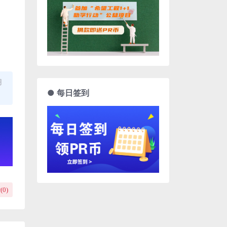
用
● 每日签到
(
0
)