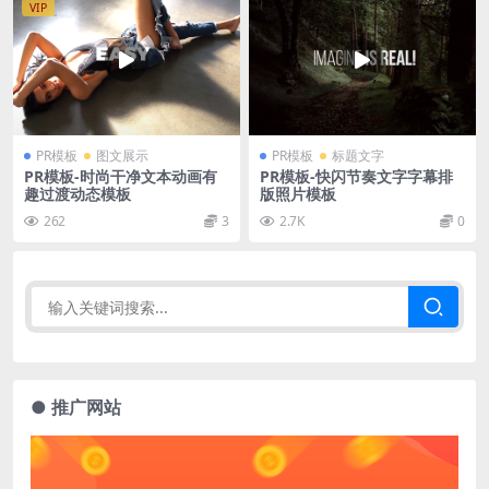
VIP
PR模板
图文展示
PR模板
标题文字
PR模板-时尚干净文本动画有
PR模板-快闪节奏文字字幕排
趣过渡动态模板
版照片模板
262
3
2.7K
0
● 推广网站