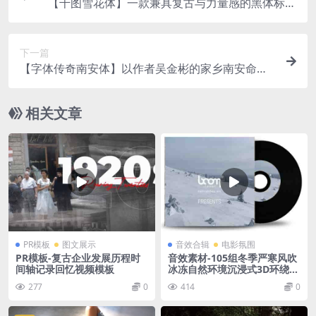
【千图雪花体】一款兼具复古与力量感的黑体标题
字体
下一篇
【字体传奇南安体】以作者吴金彬的家乡南安命名
的字体
相关文章
PR模板
图文展示
音效合辑
电影氛围
PR模板-复古企业发展历程时
音效素材-105组冬季严寒风吹
间轴记录回忆视频模板
冰冻自然环境沉浸式3D环绕立
体声无损音效 Seasons Of Ea
277
0
414
0
rth – Winter