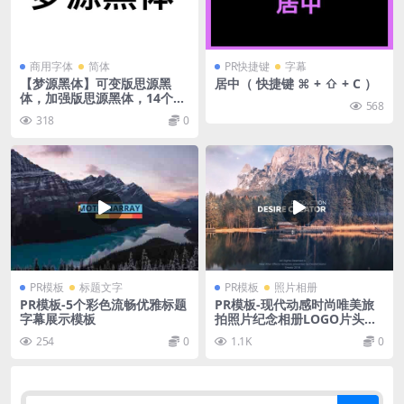
商用字体
简体
PR快捷键
字幕
【梦源黑体】可变版思源黑
居中（ 快捷键 ⌘ + ⇧ + C ）
体，加强版思源黑体，14个字
568
重
318
0
PR模板
标题文字
PR模板
照片相册
PR模板-5个彩色流畅优雅标题
PR模板-现代动感时尚唯美旅
字幕展示模板
拍照片纪念相册LOGO片头视
频模板
254
0
1.1K
0