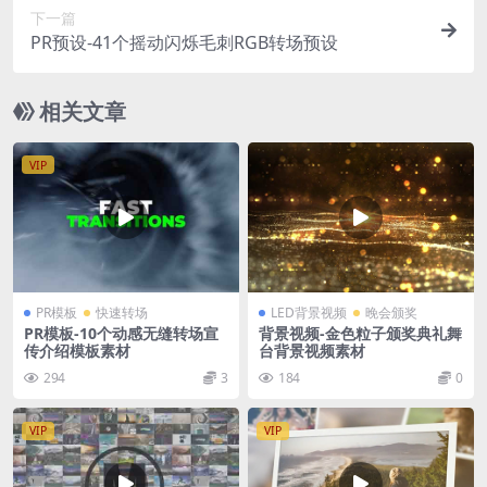
下一篇
PR预设-41个摇动闪烁毛刺RGB转场预设
相关文章
VIP
PR模板
快速转场
LED背景视频
晚会颁奖
PR模板-10个动感无缝转场宣
背景视频-金色粒子颁奖典礼舞
传介绍模板素材
台背景视频素材
294
3
184
0
VIP
VIP