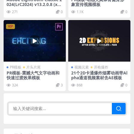
024(LrC2024) v13.2.0.8 (x6
象宣传视频模板
4)直装版
271
0
1.1K
0
VIP
PR模板
片头片尾
视频元素
开枪爆炸
PR模板-震撼大气文字动画和
21个2D卡通爆炸烟雾动画带Al
快速过渡效果模板
pha通道视频素材含AE模板
324
3
868
0