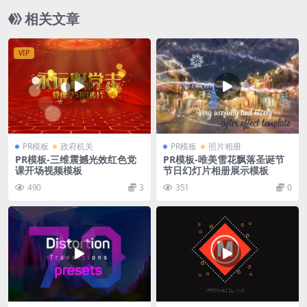
相关文章
VIP
PR模板
政府机关
PR模板
照片相册
PR模板-三维震撼光效红色党
PR模板-唯美雪花飘落圣诞节
课开场视频模板
节日幻灯片相册展示模板
490
3
351
0