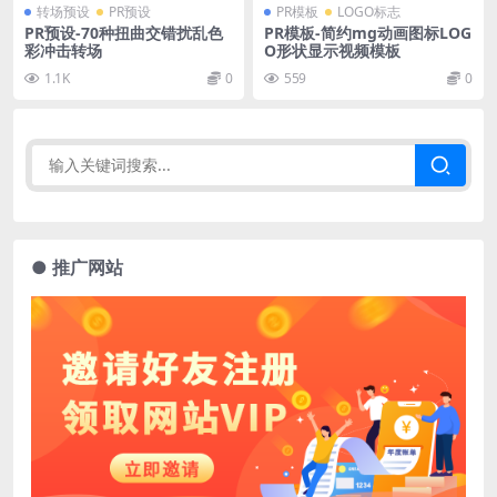
转场预设
PR预设
PR模板
LOGO标志
PR预设-70种扭曲交错扰乱色
PR模板-简约mg动画图标LOG
彩冲击转场
O形状显示视频模板
1.1K
0
559
0
● 推广网站