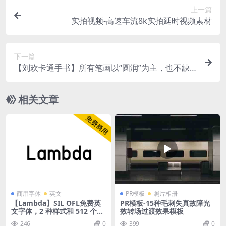
上一篇
实拍视频-高速车流8k实拍延时视频素材
下一篇
【刘欢卡通手书】所有笔画以“圆润”为主，也不缺
失手写韵味
相关文章
商用字体
英文
PR模板
照片相册
【Lambda】SIL OFL免费英
PR模板-15种毛刺失真故障光
文字体，2 种样式和 512 个字
效转场过渡效果模板
形
246
0
399
0