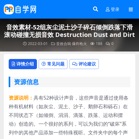
登录
音效素材-52组灰尘泥土沙子碎石倾倒跌落下滑
滚动碰撞无损音效 Destruction Dust and Dirt
2022-03-01
音效合辑
爆炸枪火
188
0
详情介绍
常见问题
评论建议
资源信息
资源说明：
具有52种设计声音，这些声音是通过使用各
种有机材料（如灰尘、泥土、沙子、鹅卵石和砾石）在
不同状态下（如倾倒、涓涓、滴落、跌落、运动和摆
动）创造的。一个很好的系列，可以为我们的“破坏”系
列中的其他产品添加一些特殊视听。文件夹中的每个声