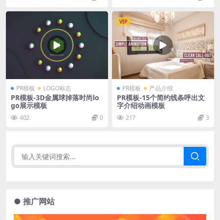
VIP
PR模板
LOGO标志
PR模板
产品介绍
PR模板-3D金属球掉落时尚lo
PR模板-15个简约线条呼出文
go展示模板
字介绍动画模板
402
0
217
3
● 推广网站