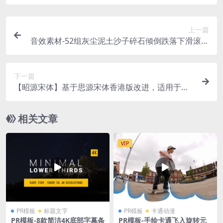
上一篇
音效素材-52组灰尘泥土沙子碎石倾倒跌落下滑滚动
碰撞无损音效 Destruction Dust and Dirt
下一篇
【昭源宋体】基于思源宋体香港版改进，适用于香
港用户
相关文章
VIP
PR模板
标题文字
PR模板
卡通动漫
PR模板-8款简洁4K底部字幕条
PR模板-手绘卡通飞入旋转元