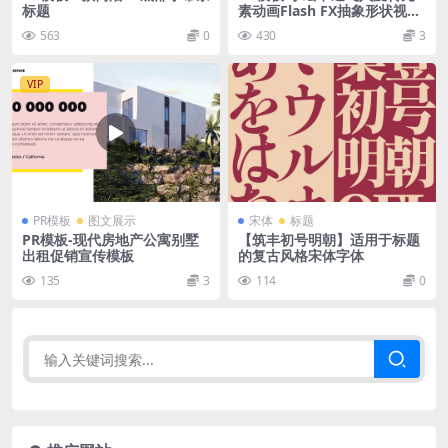
标题
素动画Flash FX抽象形状视频
模板
563
0
430
3
VIP
PR模板
图文展示
宋体
标题
PR模板-现代房地产公寓别墅
【筑丰初号明朝】适用于标题
出租促销宣传模板
的复古风格宋体字体
135
3
114
0