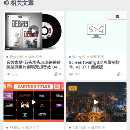
相关文章
音效合辑
爆炸枪火
Win专区
录屏截图
音效素材-石头木头玻璃钢铁建
ScreenToGif(gif动画录制软
筑破碎爆炸倒塌无损音效 Deb
件) v2.37.1 便携版
irs
282
0
191
0
VIP
PR模板
标题文字
实拍视频
城市交通