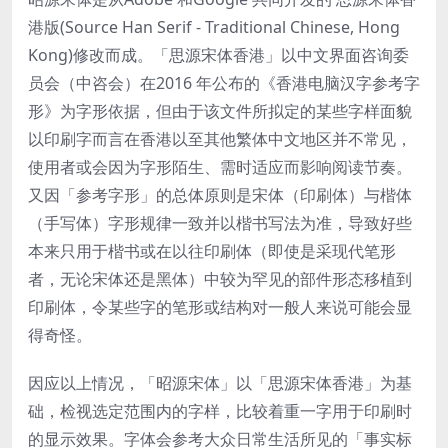
港版(Source Han Serif - Traditional Chinese, Hong
Kong)修改而成。「思源宋体香港」以中文界面咨询委
员会（中咨会）在2016 年公布的《香港电脑汉字参考字
形》为字形依据，但由于该文件所拟定的某些字样面貌
以印刷字而言在香港以至其他繁体中文地区并不常见，
使用者或会因为字形陌生、需时适应而影响阅读节奏。
又因「参考字形」的总体原则是宋体（印刷体）与楷体
（手写体）字形规律一致并以楷书写法为准，导致好些
本来只用于楷书或在以往印刷体（即使是采现代笔形
者，无论宋体还是黑体）中较为罕见的部件形态移植到
印刷体，令某些字的笔形或结构对一般人来说可能会显
得奇怪。
因应以上情况，「昭源宋体」以「思源宋体香港」为基
础，检视选定范围内的字样，比较着重一字用于印刷时
的显示效果。字体会参考大众日常生活所见的「事实标