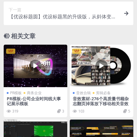
下一篇
【优设标题圆】优设标题黑的升级版，从斜体变为
正体
相关文章
VIP
VIP
PR模板
商务企业
音效合辑
剪辑必备
PR模板-公司企业时间线大事
音效素材-276个高质量书籍杂
记展示模板
志翻页掉落放下移动相关音效
319
3
103
5