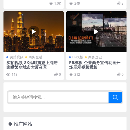
1.0K
249
3
实拍视频
商务金融
PR模板
商务企业
实拍视频-8K延时震撼上海陆
PR模板-企业商务宣传动画开
家嘴繁华城市大厦夜景
场展示视频模板
118
0
312
0
● 推广网站