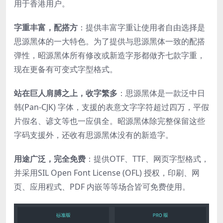
用于香港用户。
字重丰富，配搭方
：提供丰富字重让使用者自由选择是
思源黑体的一大特色。为了提供与思源黑体一致的配搭
弹性，昭源黑体所有修改或新造字形都做齐七款字重，
现在更备有可变式字型格式。
站在巨人肩膊之上，收字繁多
：思源黑体是一款泛中日
韩(Pan-CJK) 字体，支援的表意文字字符超过四万，平假
片假名、谚文等也一应俱全。昭源黑体除完整保留这些
字码支援外，还收有思源黑体没有的新造字。
用途广泛，完全免费
：提供OTF、TTF、网页字型格式，
并采用SIL Open Font License (OFL) 授权，印刷、网
页、应用程式、PDF 内嵌等等场合皆可免费使用。