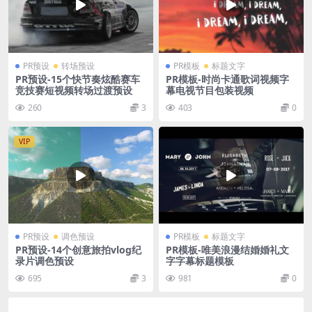
PR预设
转场预设
PR模板
标题文字
PR预设-15个快节奏炫酷赛车
PR模板-时尚卡通歌词视频字
竞技赛短视频转场过渡预设
幕电视节目包装视频
260
3
403
0
VIP
PR预设
调色预设
PR模板
标题文字
PR预设-14个创意旅拍vlog纪
PR模板-唯美浪漫结婚婚礼文
录片调色预设
字字幕标题模板
695
3
981
0