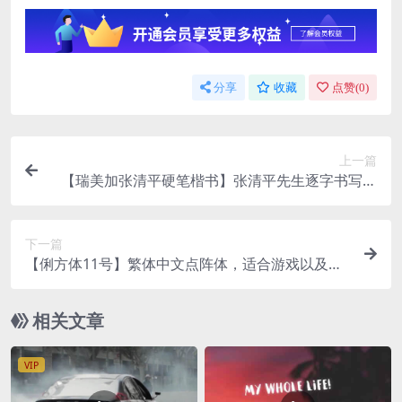
分享
收藏
点赞(
0
)
上一篇
【瑞美加张清平硬笔楷书】张清平先生逐字书写楷
书字形
下一篇
【俐方体11号】繁体中文点阵体，适合游戏以及算
法原型风格
相关文章
VIP