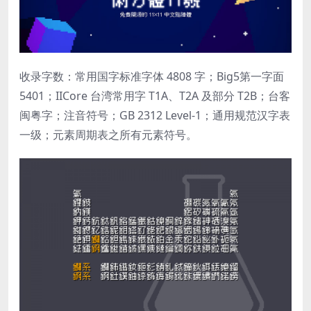
收录字数：常用国字标准字体 4808 字；Big5第一字面
5401；IICore 台湾常用字 T1A、T2A 及部分 T2B；台客
闽粤字；注音符号；GB 2312 Level-1；通用规范汉字表
一级；元素周期表之所有元素符号。