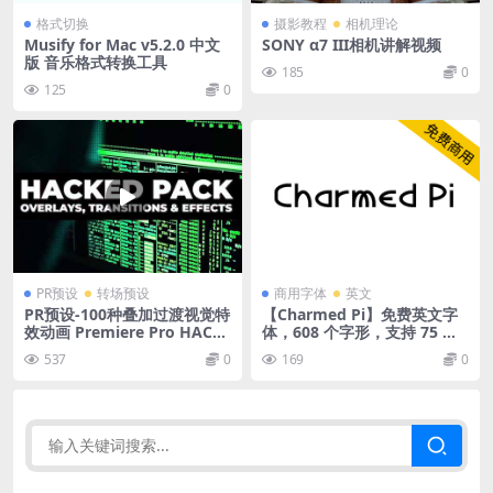
格式切换
摄影教程
相机理论
Musify for Mac v5.2.0 中文
SONY α7 III相机讲解视频
版 音乐格式转换工具
185
0
125
0
PR预设
转场预设
商用字体
英文
PR预设-100种叠加过渡视觉特
【Charmed Pi】免费英文字
效动画 Premiere Pro HACKE
体，608 个字形，支持 75 种
D PACK
语言
537
0
169
0