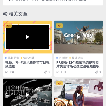
给大家的字体
相关文章
VIP
VIP
视频元素
综艺包装
PR模板
快速转场
视频元素-卡通风格综艺节目视
PR模板-12个酷炫动态视频照
频边框
片快速转场动画过渡视频模板
134
3
1.3K
3
VIP