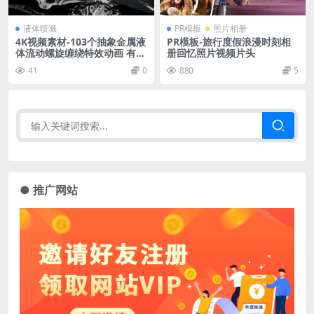
液体喷溅
PR模板
照片相册
4K视频素材-103个抽象金属液
PR模板-旅行度假浪漫时刻相
体流动螺旋缠绕特效动画 有透
册回忆照片视频片头
明通道
41
0
880
5
● 推广网站