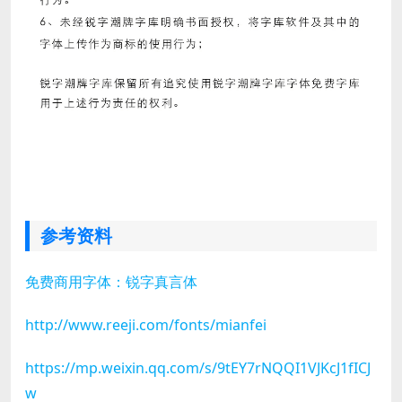
参考资料
免费商用字体：锐字真言体
http://www.reeji.com/fonts/mianfei
https://mp.weixin.qq.com/s/9tEY7rNQQI1VJKcJ1fICJ
w