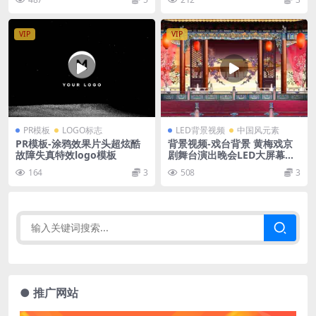
VIP
VIP
PR模板
LOGO标志
LED背景视频
中国风元素
PR模板-涂鸦效果片头超炫酷
背景视频-戏台背景 黄梅戏京
故障失真特效logo模板
剧舞台演出晚会LED大屏幕动
态视频素材
164
3
508
3
● 推广网站