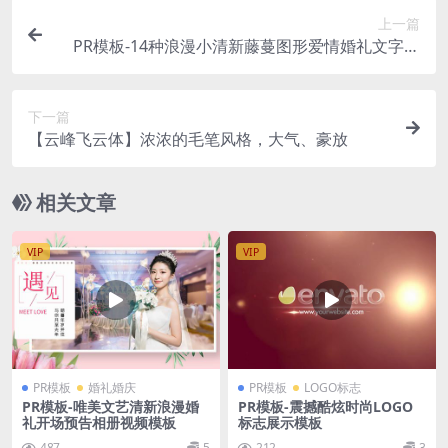
上一篇
PR模板-14种浪漫小清新藤蔓图形爱情婚礼文字标
题动画 Wedding Titles Pack
下一篇
【云峰飞云体】浓浓的毛笔风格，大气、豪放
相关文章
VIP
VIP
PR模板
婚礼婚庆
PR模板
LOGO标志
PR模板-唯美文艺清新浪漫婚
PR模板-震撼酷炫时尚LOGO
礼开场预告相册视频模板
标志展示模板
487
5
212
3