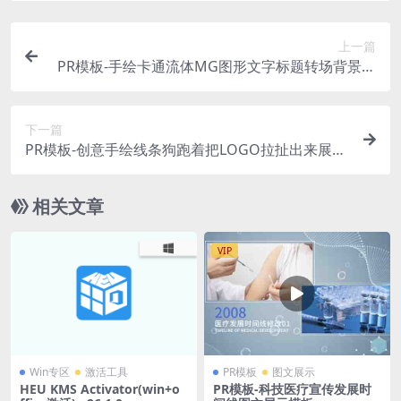
上一篇
PR模板-手绘卡通流体MG图形文字标题转场背景动
画预设
下一篇
PR模板-创意手绘线条狗跑着把LOGO拉扯出来展示
片头 Dog Intro
相关文章
VIP
Win专区
激活工具
PR模板
图文展示
HEU KMS Activator(win+o
PR模板-科技医疗宣传发展时