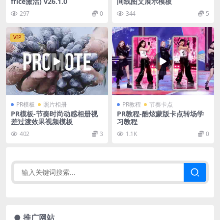
ffice激活) v26.1.0
间线图文展示模板
297
0
344
5
VIP
PR模板
照片相册
PR教程
节奏卡点
PR模板-节奏时尚动感相册视
PR教程-酷炫蒙版卡点转场学
差过渡效果视频模板
习教程
402
3
1.1K
0
● 推广网站