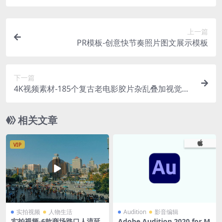
上一篇
PR模板-创意快节奏照片图文展示模板
下一篇
4K视频素材-185个复古老电影胶片杂乱叠加视觉效
果 Film Clutter
相关文章
VIP
实拍视频
人物生活
Audition
影音编辑
实拍视频-6款商场路口人流延
Adobe Audition 2020 for M