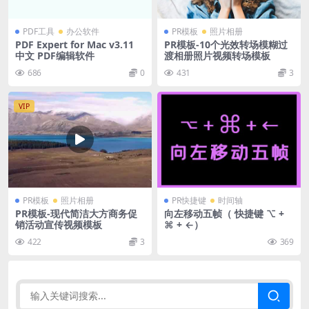
PDF工具
办公软件
PR模板
照片相册
PDF Expert for Mac v3.11
PR模板-10个光效转场模糊过
中文 PDF编辑软件
渡相册照片视频转场模板
686
0
431
3
VIP
PR模板
照片相册
PR快捷键
时间轴
PR模板-现代简洁大方商务促
向左移动五帧（ 快捷键 ⌥ +
销活动宣传视频模板
⌘ + ←）
422
3
369