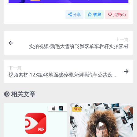
分享
收藏
点赞(
0
)
上一篇
实拍视频-鹅毛大雪纷飞飘落单车栏杆实拍素材
下一篇
视频素材-123组4K地面破碎楼房倒塌汽车公共设施
破碎特效合成素材
相关文章
VIP