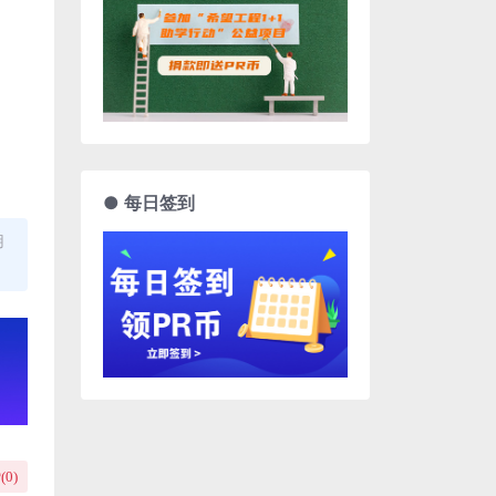
● 每日签到
用
(
0
)