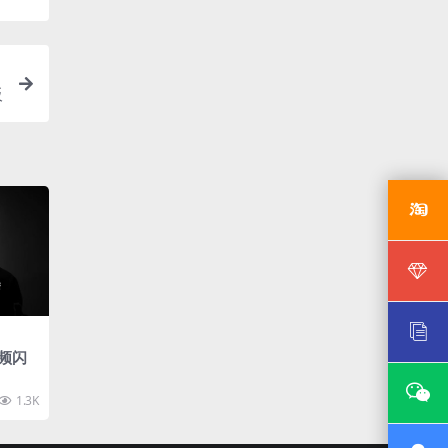
板
 频闪
1.3K