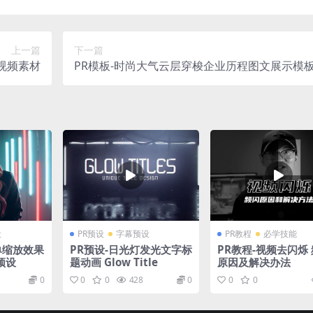
上一篇
下一篇
视频素材
PR模板-时尚大气云层穿梭企业历程图文展示模
设
PR预设
字幕预设
PR教程
必学技能
单缩放效果
PR预设-日光灯发光文字标
PR教程-视频去闪烁
预设
题动画 Glow Title
原因及解决办法
0
0
0
428
0
0
0