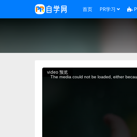
首页
PR学习
This
video 预览
is
a
The media could not be loaded, either becaus
modal
window.