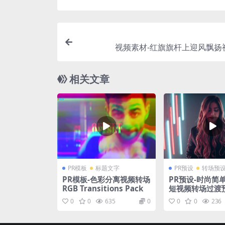
视频素材-红旗旗杆上迎风飘扬
相关文章
PR模板
标题文字
PR预设
转场预
PR模板-色彩分离视频转场
PR预设-时尚简
RGB Transitions Pack
短视频转场过渡
0
0
635
0
0
0
236