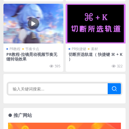
PR教程
节奏卡点
PR快捷键
素材
PR教程-拉镜晃动视频节奏无
切断所选轨道（ 快捷键 ⌘ + K
缝转场效果
）
595
322
● 推广网站