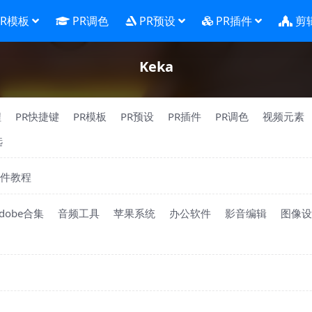
PR模板
PR调色
PR预设
PR插件
剪
Keka
程
PR快捷键
PR模板
PR预设
PR插件
PR调色
视频元素
选
件教程
dobe合集
音频工具
苹果系统
办公软件
影音编辑
图像设