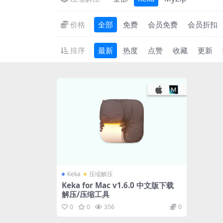
价格
全部
免费
会员免费
会员折扣
排序
最新
热度
点赞
收藏
更新
Keka
压缩解压
Keka for Mac v1.6.0 中文版下载
解压/压缩工具
0
0
356
0