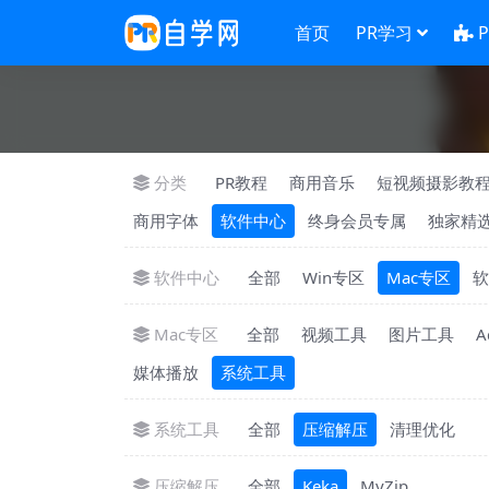
首页
PR学习
分类
PR教程
商用音乐
短视频摄影教
商用字体
软件中心
终身会员专属
独家精
软件中心
全部
Win专区
Mac专区
软
Mac专区
全部
视频工具
图片工具
A
媒体播放
系统工具
系统工具
全部
压缩解压
清理优化
压缩解压
全部
Keka
MyZip