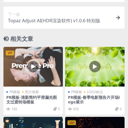
下一篇
Topaz Adjust AI(HDR渲染软件) v1.0.6 特别版
相关文章
VIP
PR模板
照片相册
PR模板
LOGO标志
PR模板-清新简约平滑漏光图
PR模板-春季电影预告片开场l
文过渡转场模板
ogo展示
183
5
655
0
VIP