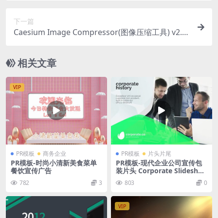
下一篇
Caesium Image Compressor(图像压缩工具) v2.2.
0
相关文章
VIP
PR模板
商务企业
PR模板
片头片尾
PR模板-时尚小清新美食菜单
PR模板-现代企业公司宣传包
餐饮宣传广告
装片头 Corporate Slidesho
w
782
3
803
0
VIP