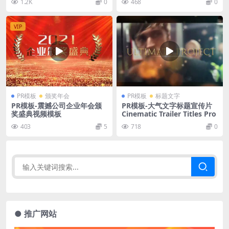
1.2K
0
468
0
VIP
PR模板
颁奖年会
PR模板
标题文字
PR模板-震撼公司企业年会颁
PR模板-大气文字标题宣传片
奖盛典视频模板
Cinematic Trailer Titles Pro
403
5
718
0
● 推广网站