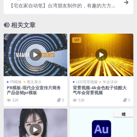
【宅在家自动笔】台湾朋友制作的，有趣的方方正
正风格字体
相关文章
VIP
PR模板
图文展示
LED背景视频
年会活动
PR模板-现代企业宣传片商务
背景视频-4k金色粒子炫酷大
产品促销pr模板
气年会背景视频
329
0
528
5