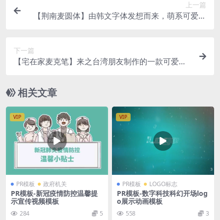
上一篇
【荆南麦圆体】由韩文字体发想而来，萌系可爱手
写圆体字体
下一篇
【宅在家麦克笔】来之台湾朋友制作的一款可爱有
趣的字体
相关文章
VIP
VIP
PR模板
政府机关
PR模板
LOGO标志
PR模板-新冠疫情防控温馨提
PR模板-数字科技科幻开场log
示宣传视频模板
o展示动画模板
284
5
558
3