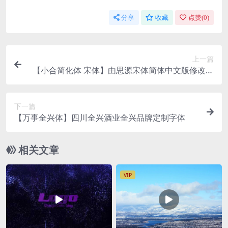
分享
收藏
点赞(
0
)
上一篇
【小合简化体 宋体】由思源宋体简体中文版修改，
繁入简出的字体
下一篇
【万事全兴体】四川全兴酒业全兴品牌定制字体
相关文章
VIP