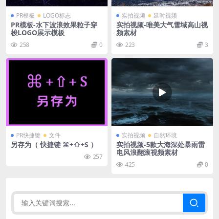
PR模板
LOGO标志
实拍视频
延时视频
PR模板-水下波浪效果粒子穿
实拍视频-唯美大气雪域高山视
梭LOGO展示模板
频素材
258
0
223
3
PR快捷键
文件
实拍视频
自然环境
另存为（ 快捷键 ⌘+⇧+S ）
实拍视频-5款大海深处暴雨雷
电风浪翻滚视频素材
257
425
0