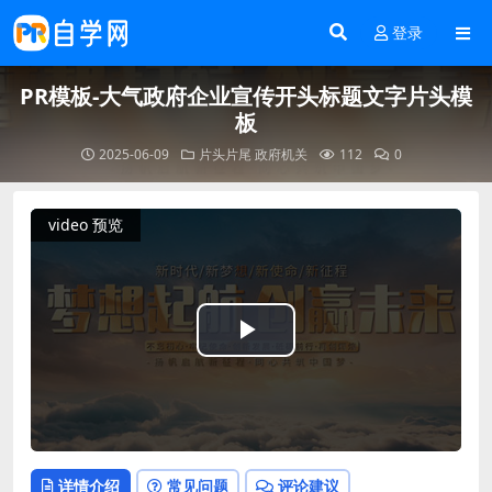
登录
PR模板-大气政府企业宣传开头标题文字片头模
板
2025-06-09
片头片尾
政府机关
112
0
video 预览
Play
Video
详情介绍
常见问题
评论建议