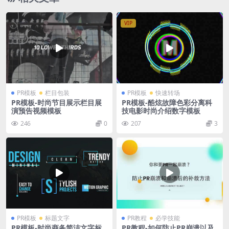
VIP
PR模板
栏目包装
PR模板
快速转场
PR模板-时尚节目展示栏目展
PR模板-酷炫故障色彩分离科
演预告视频模板
技电影时尚介绍数字模板
246
0
207
3
PR模板
标题文字
PR教程
必学技能
PR模板-时尚商务简洁文字标
PR教程-如何防止PR崩溃以及