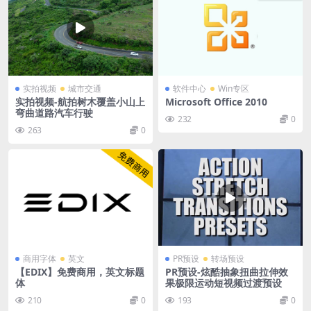
实拍视频
城市交通
软件中心
Win专区
实拍视频-航拍树木覆盖小山上
Microsoft Office 2010
弯曲道路汽车行驶
232
0
263
0
商用字体
英文
PR预设
转场预设
【EDIX】免费商用，英文标题
PR预设-炫酷抽象扭曲拉伸效
体
果极限运动短视频过渡预设
210
0
193
0