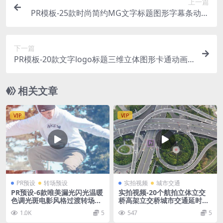
上一篇
PR模板-25款时尚简约MG文字标题图形字幕条动画
视频模板
下一篇
PR模板-20款文字logo标题三维立体图形卡通动画
视频模板
相关文章
VIP
VIP
PR预设
转场预设
实拍视频
城市交通
PR预设-6款唯美漏光闪光温暖
实拍视频-20个航拍立体立交
色调光斑电影风格过渡转场预
桥高架立交桥城市交通延时城
设
市车流
1.0K
5
547
5