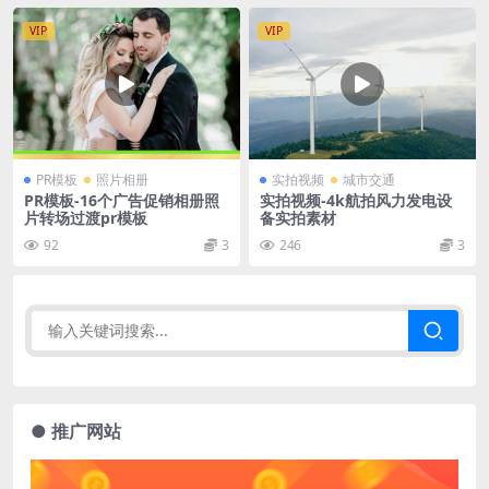
VIP
VIP
PR模板
照片相册
实拍视频
城市交通
PR模板-16个广告促销相册照
实拍视频-4k航拍风力发电设
片转场过渡pr模板
备实拍素材
92
3
246
3
● 推广网站