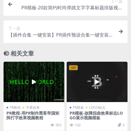
上一篇
PR模板-20款简约时尚弹跳文字字幕标题排版视频
模板
下一篇
【插件合集 一键安装】PR插件预设合集一键安装
转场效果 调色预设 字幕动画 磨皮降噪 插件大全
相关文章
VIP
PR教程
字幕效果
PR模板
LOGO标志
PR教程-用PR制作黑客帝国矩
PR模板-故障扭曲效果标志LO
阵打字效果视频教程
GO展示视频模板
503
102
3