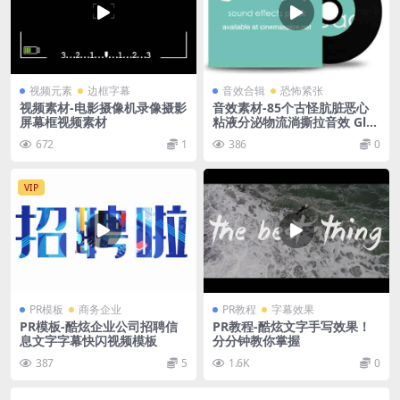
视频元素
边框字幕
音效合辑
恐怖紧张
视频素材-电影摄像机录像摄影
音效素材-85个古怪肮脏恶心
屏幕框视频素材
粘液分泌物流淌撕拉音效 Glo
opy Sounds
672
1
386
0
VIP
PR模板
商务企业
PR教程
字幕效果
PR模板-酷炫企业公司招聘信
PR教程-酷炫文字手写效果！
息文字字幕快闪视频模板
分分钟教你掌握
387
5
1.6K
0