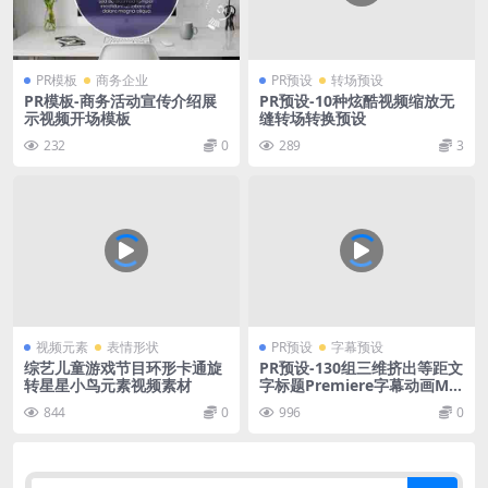
PR模板
商务企业
PR预设
转场预设
PR模板-商务活动宣传介绍展
PR预设-10种炫酷视频缩放无
示视频开场模板
缝转场转换预设
232
0
289
3
视频元素
表情形状
PR预设
字幕预设
综艺儿童游戏节目环形卡通旋
PR预设-130组三维挤出等距文
转星星小鸟元素视频素材
字标题Premiere字幕动画Mo
grt预设
844
0
996
0