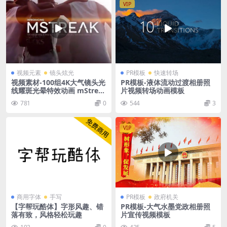
VIP
视频元素
镜头炫光
PR模板
快速转场
视频素材-100组4K大气镜头光
PR模板-液体流动过渡相册照
线耀斑光晕特效动画 mStrea
片视频转场动画模板
k 4K
781
0
544
3
VIP
商用字体
手写
PR模板
政府机关
【字帮玩酷体】字形风趣、错
PR模板-大气水墨党政相册照
落有致，风格轻松玩趣
片宣传视频模板