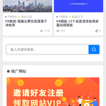
PR教程
调色实战
PR模板
标题文字
PR教程-视频去雾实现通透干
PR模板-12个创意渐变效果标
净效果
题动画模板
1.1K
315
0
● 推广网站