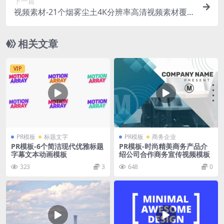
下一篇
视频素材-21个烟雾尘土4K分辨率高清视频素材覆盖
叠加
相关文章
VIP
PR模板
标题文字
PR模板
商务企业
PR模板-6个简洁现代优雅标题
PR模板-时尚精美商务产品介
字幕文本动画模板
绍公司合作商务宣传视频模板
323
3
648
0