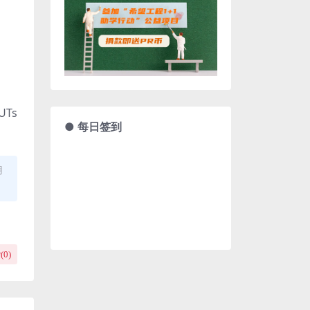
UTs
● 每日签到
用
(
0
)