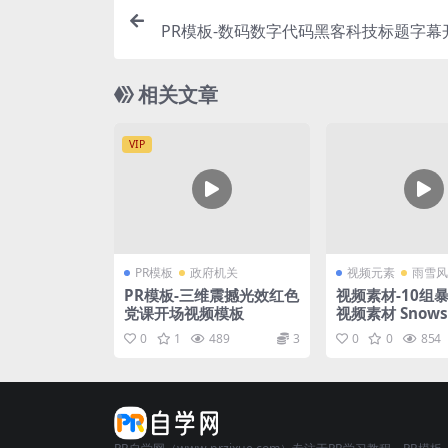
PR模板-数码数字代码黑客科技标题字幕
相关文章
VIP
PR模板
政府机关
视频元素
雨雪风
PR模板-三维震撼光效红色
视频素材-10组
党课开场视频模板
视频素材 Snowst
ansitions
0
1
489
3
0
0
854