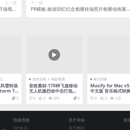
上一篇
下一篇
开场视频
PR模板-旅游回忆纪念相册转场照片相册动画展
模板
视频模板
尘
音效合辑
电影氛围
格式切换
暴风雪转场
音效素材-170种飞速移动
Musify for Mac v5
orm Tr
无人机激烈命中击打低沉
中文版 音乐格式转
上升高质量电影预告片音
0
0
0
255
0
0
0
125
效 Epic Sound Effects –
Quantum
快速导航
关于本站
联
VIP会员
关于网站