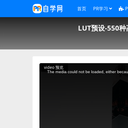
首页
PR学习
LUT预设-55
This
video 预览
is
a
The media could not be loaded, either becaus
modal
window.