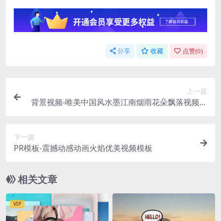
分享
收藏
点赞(
0
)
上一篇
背景视频-唯美中国风水墨江南烟雨花朵飘落视频素
材
下一篇
PR模板-震撼动感动画火焰优美视频模板
相关文章
VIP