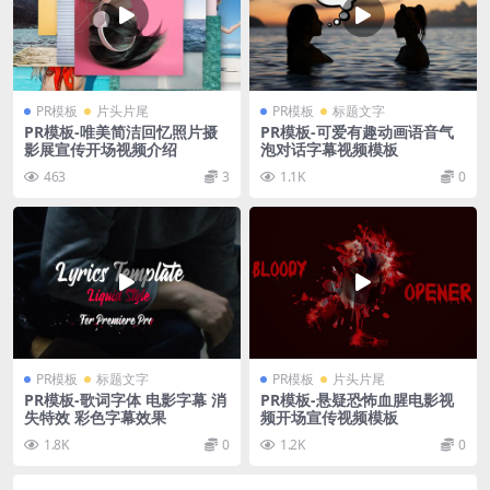
PR模板
片头片尾
PR模板
标题文字
PR模板-唯美简洁回忆照片摄
PR模板-可爱有趣动画语音气
影展宣传开场视频介绍
泡对话字幕视频模板
463
3
1.1K
0
PR模板
标题文字
PR模板
片头片尾
PR模板-歌词字体 电影字幕 消
PR模板-悬疑恐怖血腥电影视
失特效 彩色字幕效果
频开场宣传视频模板
1.8K
0
1.2K
0