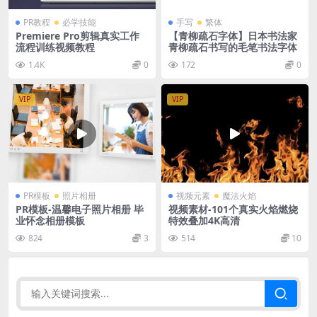
PR教程
必学技能
手写
繁体
Premiere Pro剪辑真实工作
【青柳疏石字体】日本书法家
流程训练视频教程
青柳疏石书写的毛笔书法字体
1.4K
0
172
0
VIP
VIP
PR模板
照片相册
视频元素
魔法火焰
PR模板-温馨电子照片相册 毕
视频素材-101个真实火焰燃烧
业怀念相册模板
特效叠加4K高清
824
3
514
10