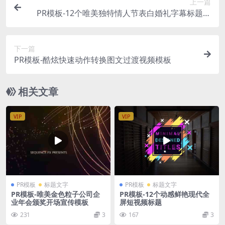
上一篇
PR模板-12个唯美独特情人节表白婚礼字幕标题视
频模板
下一篇
PR模板-酷炫快速动作转换图文过渡视频模板
相关文章
VIP
VIP
PR模板
标题文字
PR模板
标题文字
PR模板-唯美金色粒子公司企
PR模板-12个动感鲜艳现代全
业年会颁奖开场宣传模板
屏短视频标题
231
3
167
3