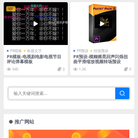
VIP
PR模板
标题文字
PR预设
转场预设
PR模板-电视剧电影电视节目
PR预设-模糊摇晃回声闪烁扭
评论弹幕模板
曲平滑缩放视频转场预设
945
3
1.3K
0
● 推广网站