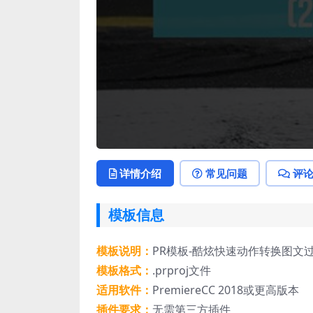
详情介绍
常见问题
评
模板信息
模板说明：
PR模板-酷炫快速动作转换图文
模板格式：
.prproj文件
适用软件：
PremiereCC 2018或更高版本
插件要求：
无需第三方插件