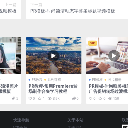
上一篇
下一篇
视频模板
PR模板-时尚简洁动态字幕条标题视频模板
VIP
册
PR教程
系列课程
PR模板
照片相册
美浪漫照片
PR教程-常用Premiere转
PR模板-时尚唯美相
频模板
场制作合集学习教程
广告促销转场过渡模
5
0
1
3.9K
0
0
0
159
快速导航
关于本站
联
VIP会员
关于网站