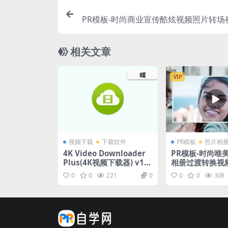
PR模板-时尚商业宣传酷炫视频照片转场
相关文章
VIP
视频下载
下载软件
PR模板
照片相
4K Video Downloader
PR模板-时尚唯
Plus(4K视频下载器) v1.1
相册过渡转换视
0.2.0160特别版
0
0
221
0
0
0
309