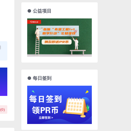
● 公益项目
用
● 每日签到
(
0
)