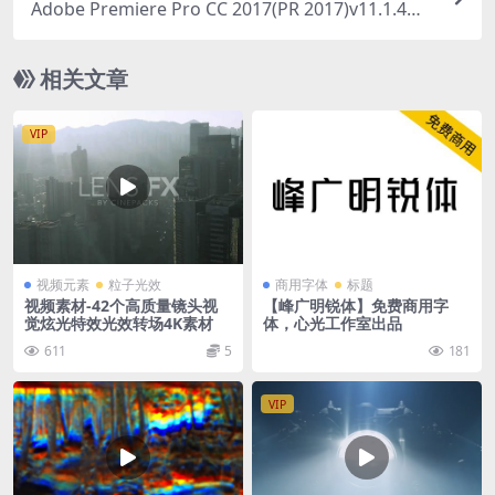
Adobe Premiere Pro CC 2017(PR 2017)v11.1.4直
装版
相关文章
VIP
视频元素
粒子光效
商用字体
标题
视频素材-42个高质量镜头视
【峰广明锐体】免费商用字
觉炫光特效光效转场4K素材
体，心光工作室出品
611
5
181
VIP