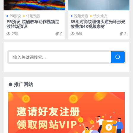
PR预设
转场预设
视频元素
镜头炫光
PR预设-炫酷赛车动作视频过
85组时尚纹理镜头逆光环形光
渡转场预设
效叠加4K视频素材
256
0
966
3
● 推广网站